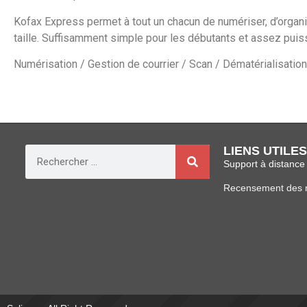
Kofax Express permet à tout un chacun de numériser, d’organis
taille. Suffisamment simple pour les débutants et assez puis
Numérisation / Gestion de courrier / Scan / Dématérialisatio
LIENS UTILES
Support à distance
Recensement des m