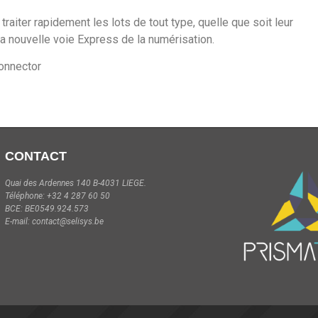
iter rapidement les lots de tout type, quelle que soit leur
a nouvelle voie Express de la numérisation.
Connector
CONTACT
Quai des Ardennes 140 B-4031 LIEGE.
Téléphone: +32 4 287 60 50
BCE: BE0549.924.573
E-mail: contact@selisys.be