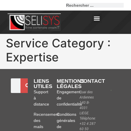
Service Category :
Expertise
LIENS
MENTIONS
CONTACT
UTILES
LÉGALES
Support
Engagement
Quai des
Ardennes
à
de
140 B-
distance
confidentialité
4031
LIEGE.
Recensement
Conditions
Téléphone:
des
générales
+32 4 287
mails
de
60 50